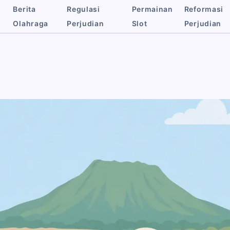
Berita
Regulasi
Permainan
Reformasi
Olahraga
Perjudian
Slot
Perjudian