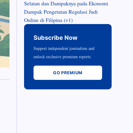
Selatan dan Dampaknya pada Ekonomi
Dampak Pengetatan Regulasi Judi
Online di Filipina (v1)
Subscribe Now
Support independent journalism and
unlock exclusive premium reports.
GO PREMIUM