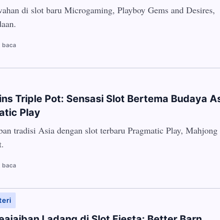
han di slot baru Microgaming, Playboy Gems and Desires,
daan.
t baca
ns Triple Pot: Sensasi Slot Bertema Budaya A
atic Play
ban tradisi Asia dengan slot terbaru Pragmatic Play, Mahjong
t.
t baca
teri
jaiban Ladang di Slot Fiesta: Better Barn