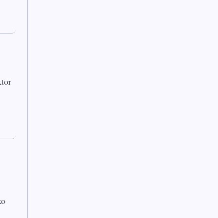
tor
ko