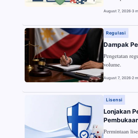
August 7, 2026
·
3 m
Regulasi
Dampak Peng
Pengetatan reg
volume.
August 7, 2026
·
2 m
Lisensi
Lonjakan Pe
Pembukaan
Permintaan lis