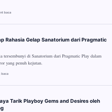
nt baca
 Rahasia Gelap Sanatorium dari Pragmatic
a tersembunyi di Sanatorium dari Pragmatic Play dalam
ror yang penuh kejutan.
t baca
ya Tarik Playboy Gems and Desires oleh
ng