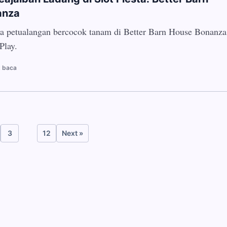
anza
a petualangan bercocok tanam di Better Barn House Bonanza
Play.
t baca
…
3
12
Next »