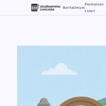
Permainan
Berita
Umum
Studioemmaconcrete
Loteri