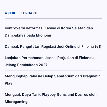
ARTIKEL TERBARU
Kontroversi Reformasi Kasino di Korea Selatan dan
Dampaknya pada Ekonomi
Dampak Pengetatan Regulasi Judi Online di Filipina (v1)
Lonjakan Permohonan Lisensi Perjudian di Finlandia
Jelang Pembukaan 2027
Mengungkap Rahasia Gelap Sanatorium dari Pragmatic
Play
Menguak Daya Tarik Playboy Gems and Desires oleh
Microgaming