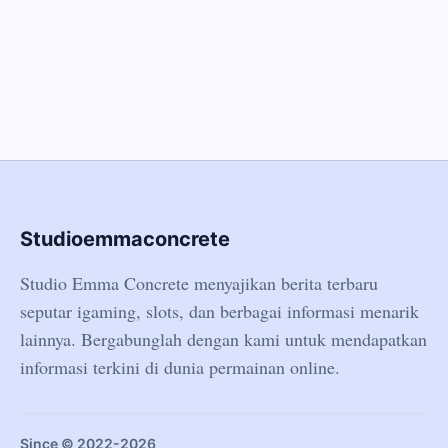
Studioemmaconcrete
Studio Emma Concrete menyajikan berita terbaru
seputar igaming, slots, dan berbagai informasi menarik
lainnya. Bergabunglah dengan kami untuk mendapatkan
informasi terkini di dunia permainan online.
Since © 2022-2026