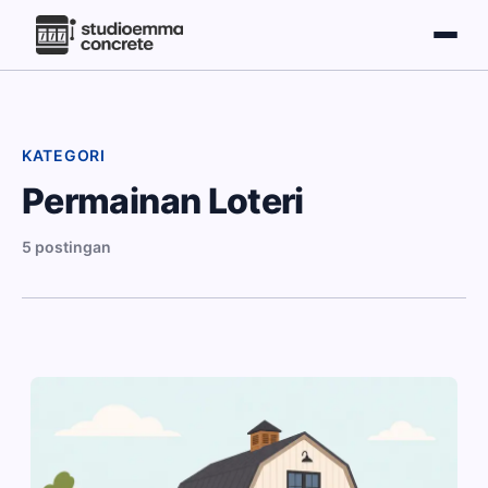
KATEGORI
Permainan Loteri
5 postingan