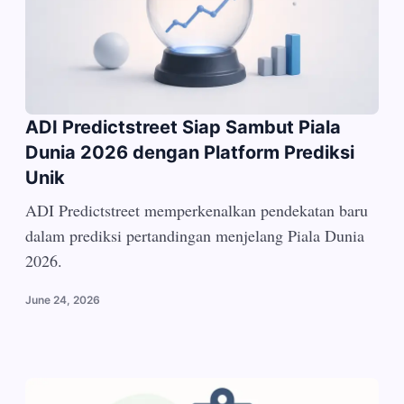
ADI Predictstreet Siap Sambut Piala
Dunia 2026 dengan Platform Prediksi
Unik
ADI Predictstreet memperkenalkan pendekatan baru
dalam prediksi pertandingan menjelang Piala Dunia
2026.
June 24, 2026