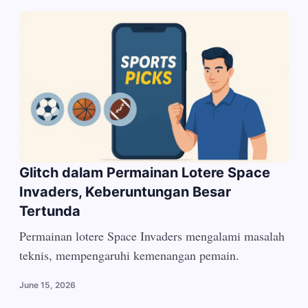
Glitch dalam Permainan Lotere Space
Invaders, Keberuntungan Besar
Tertunda
Permainan lotere Space Invaders mengalami masalah
teknis, mempengaruhi kemenangan pemain.
June 15, 2026