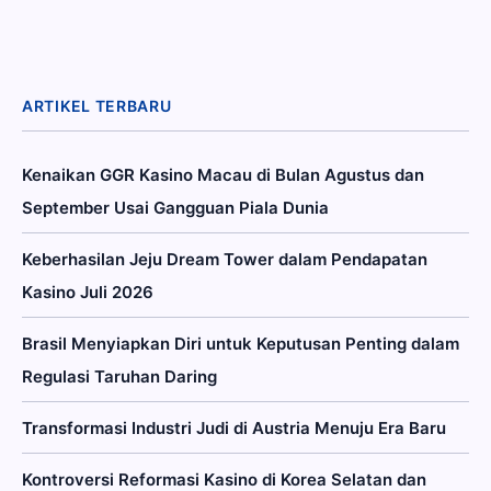
ARTIKEL TERBARU
Kenaikan GGR Kasino Macau di Bulan Agustus dan
September Usai Gangguan Piala Dunia
Keberhasilan Jeju Dream Tower dalam Pendapatan
Kasino Juli 2026
Brasil Menyiapkan Diri untuk Keputusan Penting dalam
Regulasi Taruhan Daring
Transformasi Industri Judi di Austria Menuju Era Baru
Kontroversi Reformasi Kasino di Korea Selatan dan