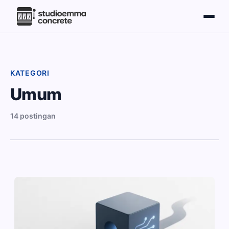
KATEGORI
Umum
14 postingan