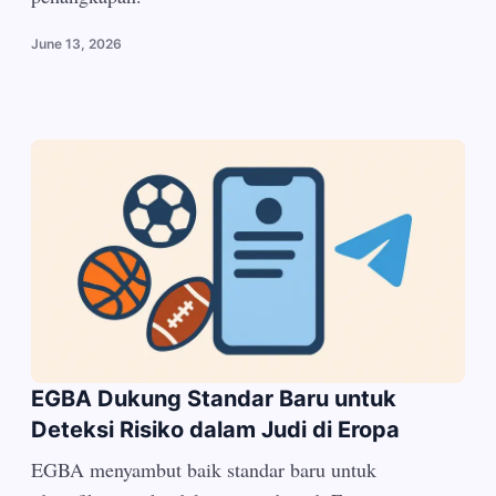
June 13, 2026
EGBA Dukung Standar Baru untuk
Deteksi Risiko dalam Judi di Eropa
EGBA menyambut baik standar baru untuk