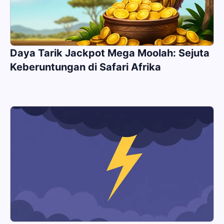
Daya Tarik Jackpot Mega Moolah: Sejuta
Keberuntungan di Safari Afrika