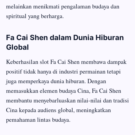
melainkan menikmati pengalaman budaya dan
spiritual yang berharga.
Fa Cai Shen dalam Dunia Hiburan
Global
Keberhasilan slot Fa Cai Shen membawa dampak
positif tidak hanya di industri permainan tetapi
juga memperkaya dunia hiburan. Dengan
memasukkan elemen budaya Cina, Fa Cai Shen
membantu menyebarluaskan nilai-nilai dan tradisi
Cina kepada audiens global, meningkatkan
pemahaman lintas budaya.