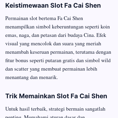
Keistimewaan Slot Fa Cai Shen
Permainan slot bertema Fa Cai Shen
menampilkan simbol keberuntungan seperti koin
emas, naga, dan petasan dari budaya Cina. Efek
visual yang mencolok dan suara yang meriah
menambah keseruan permainan, terutama dengan
fitur bonus seperti putaran gratis dan simbol wild
dan scatter yang membuat permainan lebih
menantang dan menarik.
Trik Memainkan Slot Fa Cai Shen
Untuk hasil terbaik, strategi bermain sangatlah
penting. Memahami aturan dasar dan