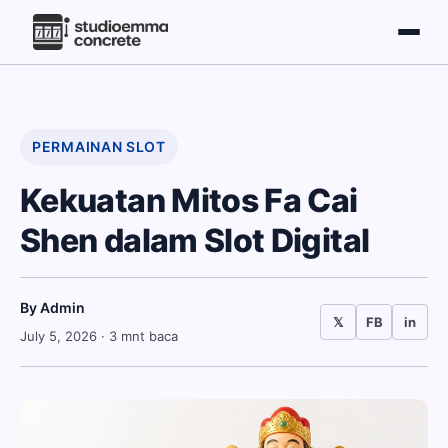
PERMAINAN SLOT
Kekuatan Mitos Fa Cai
Shen dalam Slot Digital
By Admin
𝕏
FB
in
July 5, 2026
· 3 mnt baca