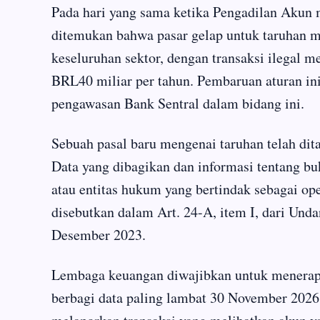
Pada hari yang sama ketika Pengadilan Akun
ditemukan bahwa pasar gelap untuk taruhan 
keseluruhan sektor, dengan transaksi ilegal 
BRL40 miliar per tahun. Pembaruan aturan in
pengawasan Bank Sentral dalam bidang ini.
Sebuah pasal baru mengenai taruhan telah di
Data yang dibagikan dan informasi tentang bu
atau entitas hukum yang bertindak sebagai ope
disebutkan dalam Art. 24-A, item I, dari Und
Desember 2023.
Lembaga keuangan diwajibkan untuk menerap
berbagi data paling lambat 30 November 2026