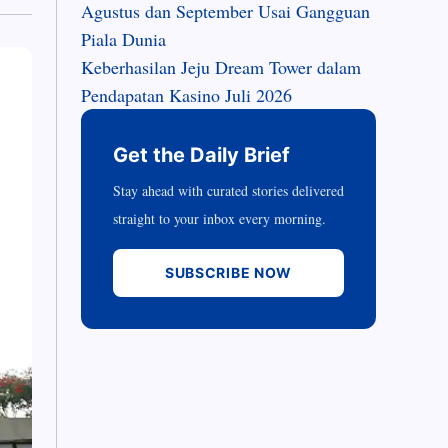
Agustus dan September Usai Gangguan
Piala Dunia
Keberhasilan Jeju Dream Tower dalam
Pendapatan Kasino Juli 2026
Get the Daily Brief
Stay ahead with curated stories delivered
straight to your inbox every morning.
SUBSCRIBE NOW