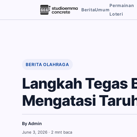
Permainan
Berita
Umum
Loteri
BERITA OLAHRAGA
Langkah Tegas B
Mengatasi Taruh
By Admin
June 3, 2026
· 2 mnt baca