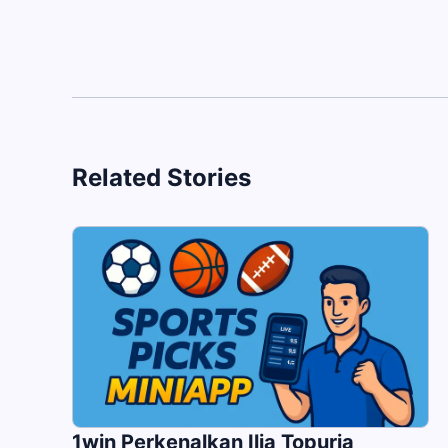
Related Stories
1win Perkenalkan Ilia Topuria