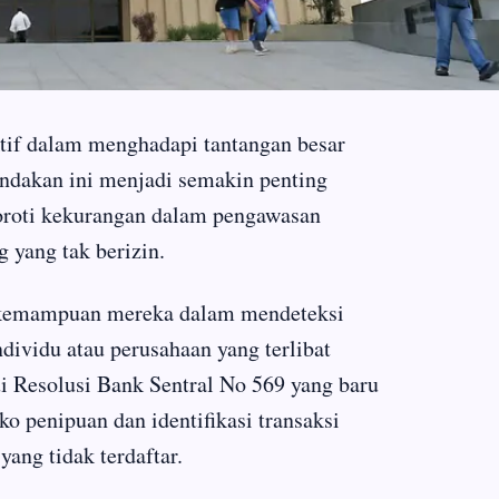
tif dalam menghadapi tantangan besar
Tindakan ini menjadi semakin penting
oroti kekurangan dalam pengawasan
g yang tak berizin.
 kemampuan mereka dalam mendeteksi
dividu atau perusahaan yang terlibat
ui Resolusi Bank Sentral No 569 yang baru
iko penipuan dan identifikasi transaksi
yang tidak terdaftar.