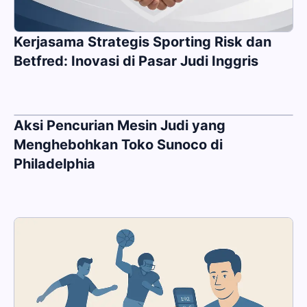
Kerjasama Strategis Sporting Risk dan
Betfred: Inovasi di Pasar Judi Inggris
Aksi Pencurian Mesin Judi yang
Menghebohkan Toko Sunoco di
Philadelphia