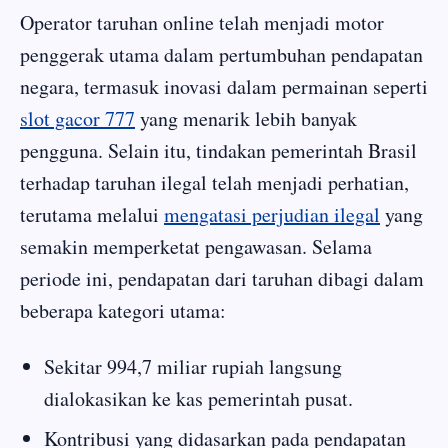
Operator taruhan online telah menjadi motor
penggerak utama dalam pertumbuhan pendapatan
negara, termasuk inovasi dalam permainan seperti
slot gacor 777
yang menarik lebih banyak
pengguna. Selain itu, tindakan pemerintah Brasil
terhadap taruhan ilegal telah menjadi perhatian,
terutama melalui
mengatasi perjudian ilegal
yang
semakin memperketat pengawasan. Selama
periode ini, pendapatan dari taruhan dibagi dalam
beberapa kategori utama:
Sekitar 994,7 miliar rupiah langsung
dialokasikan ke kas pemerintah pusat.
Kontribusi yang didasarkan pada pendapatan