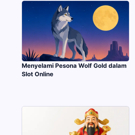
Menyelami Pesona Wolf Gold dalam
Slot Online