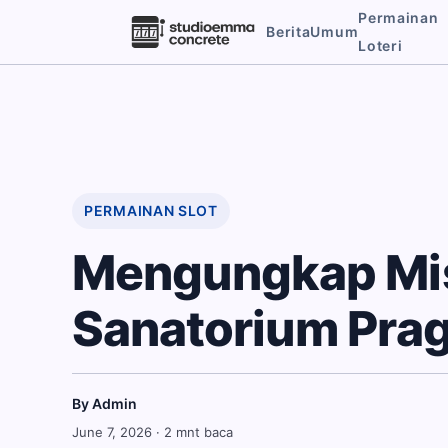
Permainan
Berita
Umum
Loteri
PERMAINAN SLOT
Mengungkap Mi
Sanatorium Prag
By Admin
June 7, 2026
· 2 mnt baca