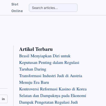
Slot
Online
Artikel Terbaru
Brasil Menyiapkan Diri untuk
Keputusan Penting dalam Regulasi
Taruhan Daring
Transformasi Industri Judi di Austria
Menuju Era Baru
Kontroversi Reformasi Kasino di Korea
Selatan dan Dampaknya pada Ekonomi
in
Dampak Pengetatan Regulasi Judi