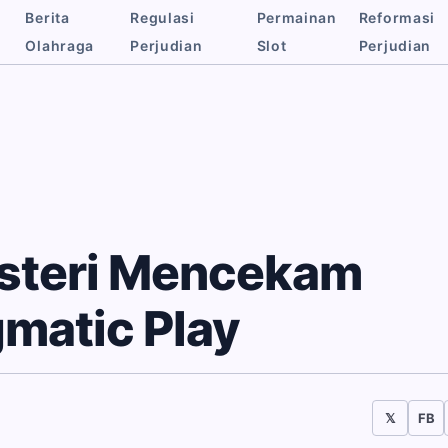
Berita
Regulasi
Permainan
Reformasi
Olahraga
Perjudian
Slot
Perjudian
steri Mencekam
matic Play
𝕏
FB