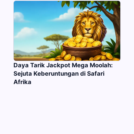
Daya Tarik Jackpot Mega Moolah:
Sejuta Keberuntungan di Safari
Afrika