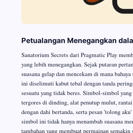
Petualangan Menegangkan dala
Sanatorium Secrets dari Pragmatic Play mem
yang lebih menegangkan. Sejak putaran pert
suasana gelap dan mencekam di mana bahaya 
ini diselimuti kabut tebal dengan tanda peri
sesuatu yang tidak beres. Simbol-simbol yan
tergores di dinding, alat penutup mulut, ranta
dengan dahi bertanda, serta pesan 'tolong aku'
simbol ini tidak hanya menambah suasana men
tambahan yang membuat permainan semakin s