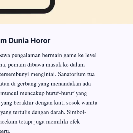
m Dunia Horor
bawa pengalaman bermain game ke level
ama, pemain dibawa masuk ke dalam
tersembunyi mengintai. Sanatorium tua
ngatan di gerbang yang menandakan ada
g muncul mencakup huruf-huruf yang
i yang berakhir dengan kait, sosok wanita
 yang tertulis dengan darah. Simbol-
cekam tetapi juga memiliki efek
eru.