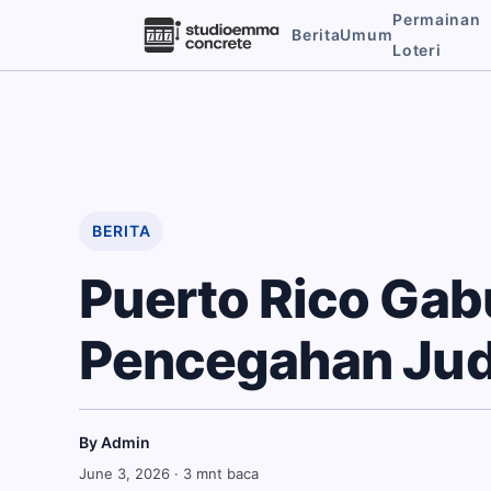
Permainan
Berita
Umum
Loteri
BERITA
Puerto Rico Ga
Pencegahan Jud
By Admin
June 3, 2026
· 3 mnt baca