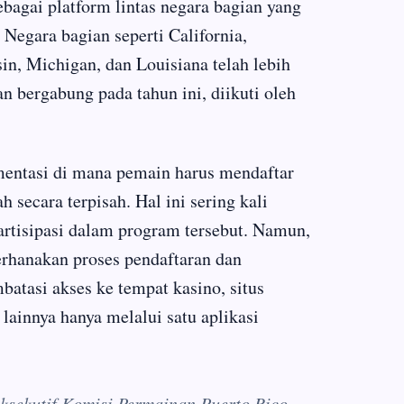
bagai platform lintas negara bagian yang
Negara bagian seperti California,
n, Michigan, dan Louisiana telah lebih
an bergabung pada tahun ini, diikuti oleh
gmentasi di mana pemain harus mendaftar
h secara terpisah. Hal ini sering kali
tisipasi dalam program tersebut. Namun,
rhanakan proses pendaftaran dan
tasi akses ke tempat kasino, situs
 lainnya hanya melalui satu aplikasi
eksekutif Komisi Permainan Puerto Rico,