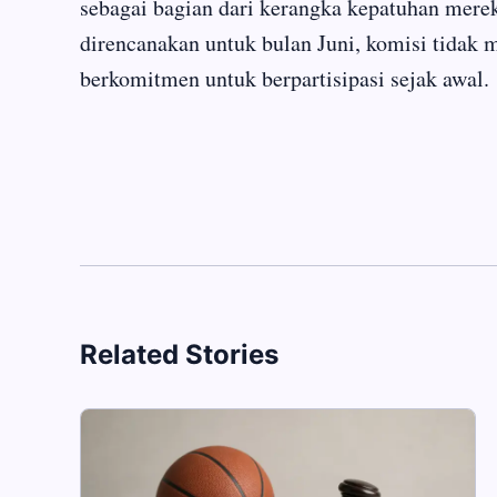
sebagai bagian dari kerangka kepatuhan mer
direncanakan untuk bulan Juni, komisi tidak
berkomitmen untuk berpartisipasi sejak awal.
Related Stories