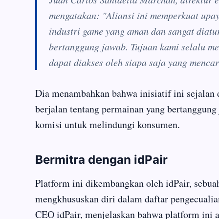
mengatakan: "Aliansi ini memperkuat upay
industri game yang aman dan sangat diatu
bertanggung jawab. Tujuan kami selalu m
dapat diakses oleh siapa saja yang mencar
Dia menambahkan bahwa inisiatif ini sejalan
berjalan tentang permainan yang bertanggung
komisi untuk melindungi konsumen.
Bermitra dengan idPair
Platform ini dikembangkan oleh idPair, sebua
mengkhususkan diri dalam daftar pengecualian
CEO idPair, menjelaskan bahwa platform ini 