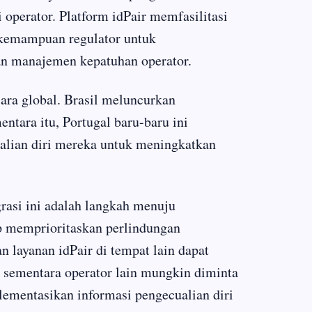
operator. Platform idPair memfasilitasi
n kemampuan regulator untuk
n manajemen kepatuhan operator.
ra global. Brasil meluncurkan
entara itu, Portugal baru-baru ini
lian diri mereka untuk meningkatkan
rasi ini adalah langkah menuju
p memprioritaskan perlindungan
 layanan idPair di tempat lain dapat
sementara operator lain mungkin diminta
mentasikan informasi pengecualian diri