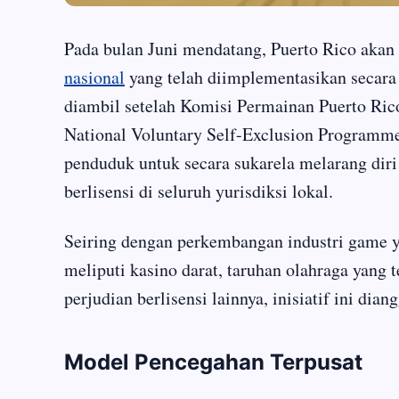
Pada bulan Juni mendatang, Puerto Rico aka
nasional
yang telah diimplementasikan secara 
diambil setelah Komisi Permainan Puerto Ric
National Voluntary Self-Exclusion Program
penduduk untuk secara sukarela melarang diri
berlisensi di seluruh yurisdiksi lokal.
Seiring dengan perkembangan industri game ya
meliputi kasino darat, taruhan olahraga yang te
perjudian berlisensi lainnya, inisiatif ini dia
Model Pencegahan Terpusat