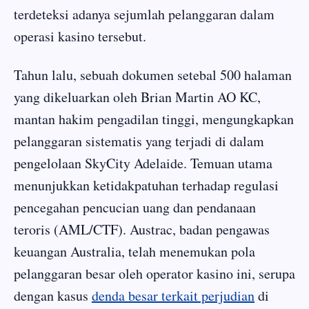
terdeteksi adanya sejumlah pelanggaran dalam
operasi kasino tersebut.
Tahun lalu, sebuah dokumen setebal 500 halaman
yang dikeluarkan oleh Brian Martin AO KC,
mantan hakim pengadilan tinggi, mengungkapkan
pelanggaran sistematis yang terjadi di dalam
pengelolaan SkyCity Adelaide. Temuan utama
menunjukkan ketidakpatuhan terhadap regulasi
pencegahan pencucian uang dan pendanaan
teroris (AML/CTF). Austrac, badan pengawas
keuangan Australia, telah menemukan pola
pelanggaran besar oleh operator kasino ini, serupa
dengan kasus
denda besar terkait perjudian
di