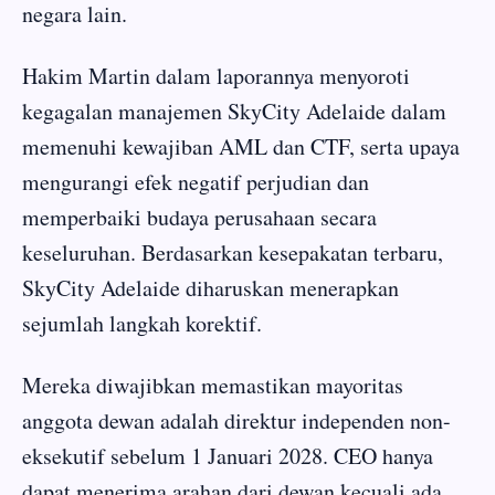
negara lain.
Hakim Martin dalam laporannya menyoroti
kegagalan manajemen SkyCity Adelaide dalam
memenuhi kewajiban AML dan CTF, serta upaya
mengurangi efek negatif perjudian dan
memperbaiki budaya perusahaan secara
keseluruhan. Berdasarkan kesepakatan terbaru,
SkyCity Adelaide diharuskan menerapkan
sejumlah langkah korektif.
Mereka diwajibkan memastikan mayoritas
anggota dewan adalah direktur independen non-
eksekutif sebelum 1 Januari 2028. CEO hanya
dapat menerima arahan dari dewan kecuali ada