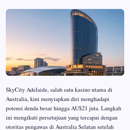
SkyCity Adelaide, salah satu kasino utama di
Australia, kini menyiapkan diri menghadapi
potensi denda besar hingga AU$21 juta. Langkah
ini mengikuti persetujuan yang tercapai dengan
otoritas pengawas di Australia Selatan setelah