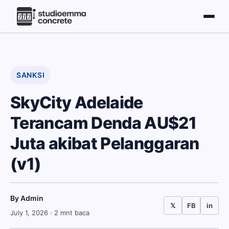
SANKSI
SkyCity Adelaide
Terancam Denda AU$21
Juta akibat Pelanggaran
(v1)
By Admin
𝕏
FB
in
July 1, 2026
· 2 mnt baca