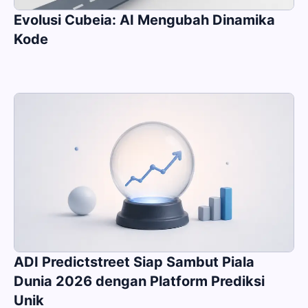
Evolusi Cubeia: AI Mengubah Dinamika
Kode
ADI Predictstreet Siap Sambut Piala
Dunia 2026 dengan Platform Prediksi
Unik