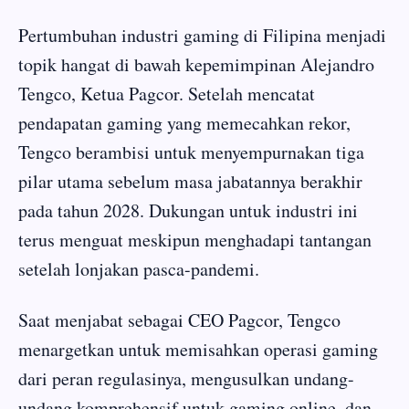
Pertumbuhan industri gaming di Filipina menjadi
topik hangat di bawah kepemimpinan Alejandro
Tengco, Ketua Pagcor. Setelah mencatat
pendapatan gaming yang memecahkan rekor,
Tengco berambisi untuk menyempurnakan tiga
pilar utama sebelum masa jabatannya berakhir
pada tahun 2028. Dukungan untuk industri ini
terus menguat meskipun menghadapi tantangan
setelah lonjakan pasca-pandemi.
Saat menjabat sebagai CEO Pagcor, Tengco
menargetkan untuk memisahkan operasi gaming
dari peran regulasinya, mengusulkan undang-
undang komprehensif untuk gaming online, dan