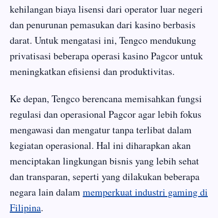
kehilangan biaya lisensi dari operator luar negeri
dan penurunan pemasukan dari kasino berbasis
darat. Untuk mengatasi ini, Tengco mendukung
privatisasi beberapa operasi kasino Pagcor untuk
meningkatkan efisiensi dan produktivitas.
Ke depan, Tengco berencana memisahkan fungsi
regulasi dan operasional Pagcor agar lebih fokus
mengawasi dan mengatur tanpa terlibat dalam
kegiatan operasional. Hal ini diharapkan akan
menciptakan lingkungan bisnis yang lebih sehat
dan transparan, seperti yang dilakukan beberapa
negara lain dalam
memperkuat industri gaming di
Filipina
.