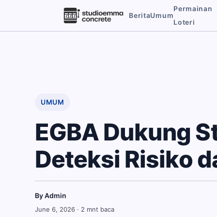
Permainan
Berita
Umum
Loteri
UMUM
EGBA Dukung St
Deteksi Risiko d
By Admin
June 6, 2026
· 2 mnt baca