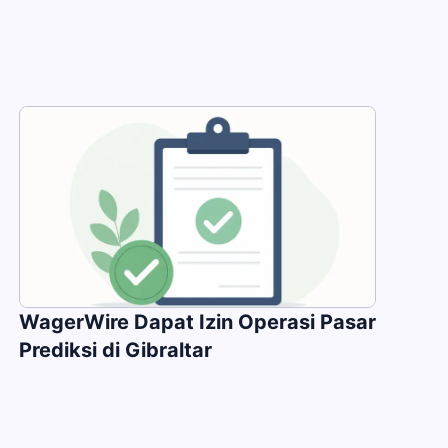
WagerWire Dapat Izin Operasi Pasar
Prediksi di Gibraltar