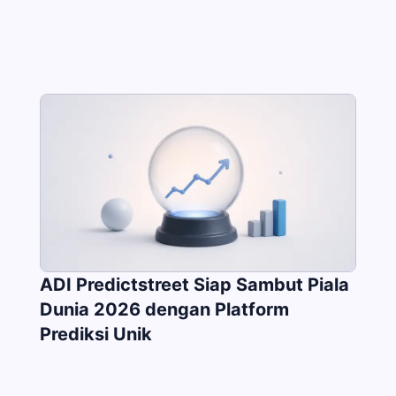
ADI Predictstreet Siap Sambut Piala
Dunia 2026 dengan Platform
Prediksi Unik