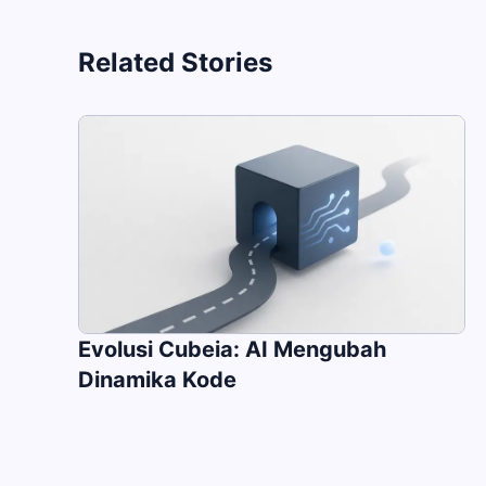
Related Stories
Evolusi Cubeia: AI Mengubah
Dinamika Kode