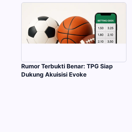
Rumor Terbukti Benar: TPG Siap
Dukung Akuisisi Evoke