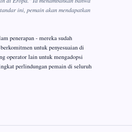
ain di Eropa." Ia menambahkan bahwa
standar ini, pemain akan mendapatkan
alam penerapan - mereka sudah
n berkomitmen untuk penyesuaian di
ng operator lain untuk mengadopsi
ingkat perlindungan pemain di seluruh