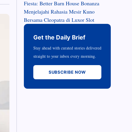
Fiesta: Better Barn House Bonanza
Menjelajahi Rahasia Mesir Kuno
Bersama Cleopatra di Luxor Slot
Get the Daily Brief
Stay ahead with curated stories delivered
straight to your inbox every morning.
SUBSCRIBE NOW