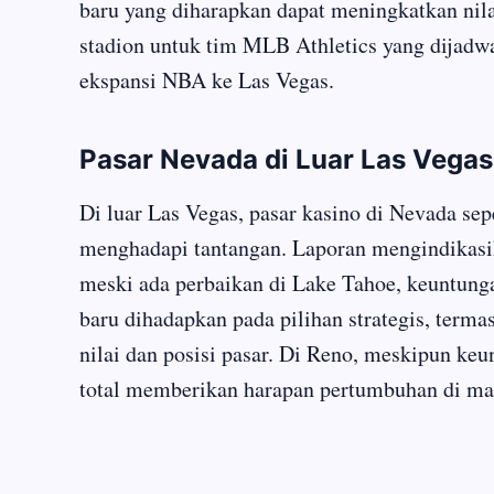
baru yang diharapkan dapat meningkatkan nila
stadion untuk tim MLB Athletics yang dijadw
ekspansi NBA ke Las Vegas.
Pasar Nevada di Luar Las Vegas
Di luar Las Vegas, pasar kasino di Nevada se
menghadapi tantangan. Laporan mengindikasik
meski ada perbaikan di Lake Tahoe, keuntung
baru dihadapkan pada pilihan strategis, ter
nilai dan posisi pasar. Di Reno, meskipun k
total memberikan harapan pertumbuhan di ma