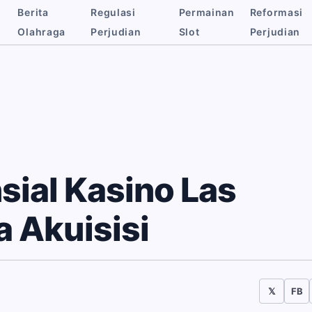
Berita
Regulasi
Permainan
Reformasi
Olahraga
Perjudian
Slot
Perjudian
sial Kasino Las
 Akuisisi
𝕏
FB