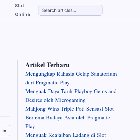
Slot
Online
Artikel Terbaru
Mengungkap Rahasia Gelap Sanatorium
dari Pragmatic Play
Menguak Daya Tarik Playboy Gems and
Desires oleh Microgaming
Mahjong Wins Triple Pot: Sensasi Slot
Bertema Budaya Asia oleh Pragmatic
Play
in
Menguak Keajaiban Ladang di Slot