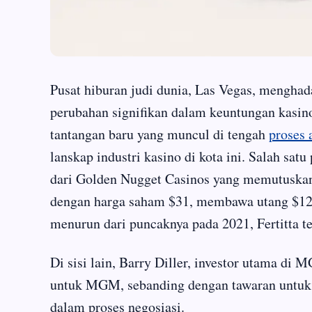
Pusat hiburan judi dunia, Las Vegas, mengha
perubahan signifikan dalam keuntungan kasino
tantangan baru yang muncul di tengah
proses 
lanskap industri kasino di kota ini. Salah sat
dari Golden Nugget Casinos yang memutuskan
dengan harga saham $31, membawa utang $12 
menurun dari puncaknya pada 2021, Fertitta te
Di sisi lain, Barry Diller, investor utama d
untuk MGM, sebanding dengan tawaran untuk 
dalam proses negosiasi.