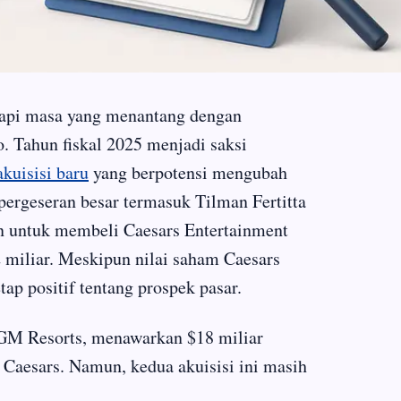
dapi masa yang menantang dengan
. Tahun fiskal 2025 menjadi saksi
akuisisi baru
yang berpotensi mengubah
u pergeseran besar termasuk Tilman Fertitta
 untuk membeli Caesars Entertainment
miliar. Meskipun nilai saham Caesars
tap positif tentang prospek pasar.
i MGM Resorts, menawarkan $18 miliar
Caesars. Namun, kedua akuisisi ini masih