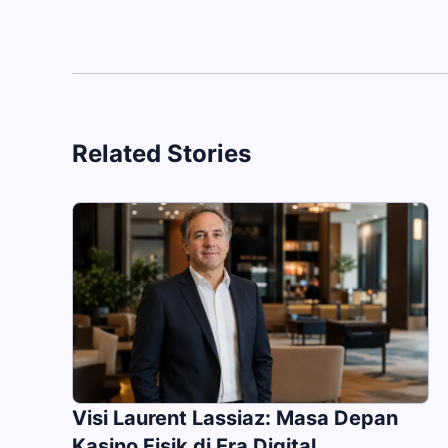
Related Stories
Visi Laurent Lassiaz: Masa Depan
Kasino Fisik di Era Digital