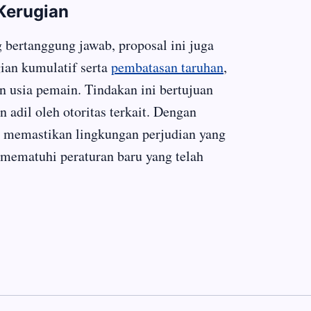
Kerugian
bertanggung jawab, proposal ini juga
an kumulatif serta
pembatasan taruhan
,
n usia pemain. Tindakan ini bertujuan
adil oleh otoritas terkait. Dengan
ha memastikan lingkungan perjudian yang
mematuhi peraturan baru yang telah