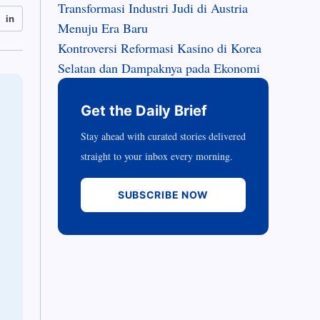
Transformasi Industri Judi di Austria
in
Menuju Era Baru
Kontroversi Reformasi Kasino di Korea
Selatan dan Dampaknya pada Ekonomi
Get the Daily Brief
Stay ahead with curated stories delivered
straight to your inbox every morning.
SUBSCRIBE NOW