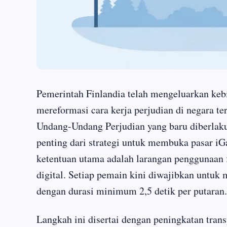
Pemerintah Finlandia telah mengeluarkan kebi
mereformasi cara kerja perjudian di negara ter
Undang-Undang Perjudian yang baru diberlaku
penting dari strategi untuk membuka pasar iGa
ketentuan utama adalah larangan penggunaan f
digital. Setiap pemain kini diwajibkan untuk 
dengan durasi minimum 2,5 detik per putaran.
Langkah ini disertai dengan peningkatan tran