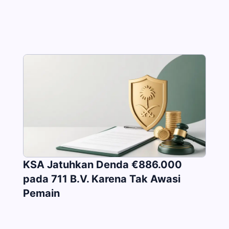
KSA Jatuhkan Denda €886.000
pada 711 B.V. Karena Tak Awasi
Pemain