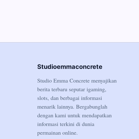
Studioemmaconcrete
Studio Emma Concrete menyajikan
berita terbaru seputar igaming,
slots, dan berbagai informasi
menarik lainnya. Bergabunglah
dengan kami untuk mendapatkan
informasi terkini di dunia
permainan online.