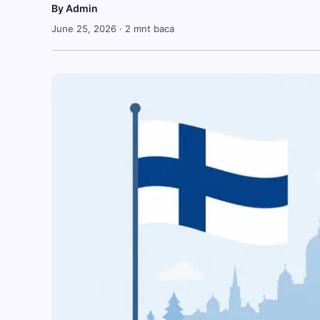
By Admin
June 25, 2026
· 2 mnt baca