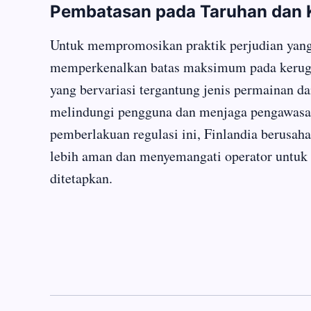
Pembatasan pada Taruhan dan 
Untuk mempromosikan praktik perjudian yang 
memperkenalkan batas maksimum pada kerugi
yang bervariasi tergantung jenis permainan da
melindungi pengguna dan menjaga pengawasan 
pemberlakuan regulasi ini, Finlandia berusa
lebih aman dan menyemangati operator untuk 
ditetapkan.